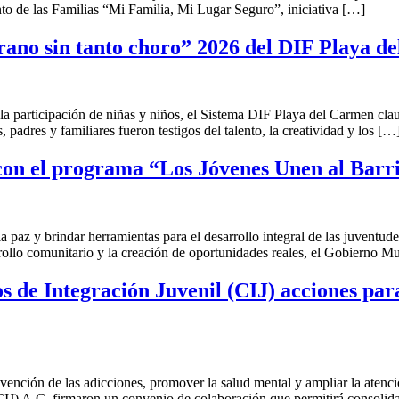
ento de las Familias “Mi Familia, Mi Lugar Seguro”, iniciativa […]
erano sin tanto choro” 2026 del DIF Playa 
a participación de niñas y niños, el Sistema DIF Playa del Carmen clau
padres y familiares fueron testigos del talento, la creatividad y los […
 con el programa “Los Jóvenes Unen al Barr
 paz y brindar herramientas para el desarrollo integral de las juventu
arrollo comunitario y la creación de oportunidades reales, el Gobierno M
de Integración Juvenil (CIJ) acciones para
ención de las adicciones, promover la salud mental y ampliar la atención
IJ) A.C. firmaron un convenio de colaboración que permitirá consolida