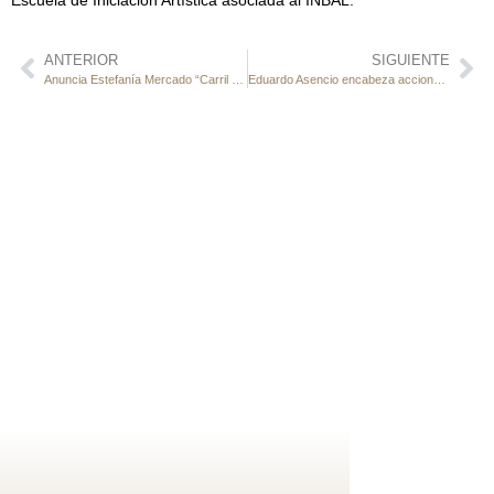
ANTERIOR
SIGUIENTE
Anuncia Estefanía Mercado “Carril Rosa” en alberca olímpica, para atención especializada a mujeres con linfedema
Eduardo Asencio encabeza acciones firmes para erradicar el trabajo infantil en Playa del Carmen