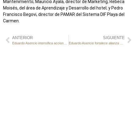
Mantenimiento; Mauricio Ayala, director de Marketing; Rebeca
Moisés, del área de Aprendizaje y Desarrollo del hotel; y Pedro
Francisco Begovi, director de PAMAR del Sistema DIF Playa del
Carmen.
ANTERIOR
SIGUIENTE
Eduardo Asencio intensifica acciones para proteger a la niñez en la Quinta Avenida
Eduardo Asencio fortalece alianza con mototaxistas para proteger a la niñez de Puerto Aventuras