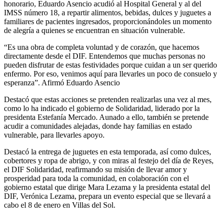
honorario, Eduardo Asencio acudió al Hospital General y al del
IMSS número 18, a repartir alimentos, bebidas, dulces y juguetes a
familiares de pacientes ingresados, proporcionándoles un momento
de alegría a quienes se encuentran en situación vulnerable.
“Es una obra de completa voluntad y de corazón, que hacemos
directamente desde el DIF. Entendemos que muchas personas no
pueden disfrutar de estas festividades porque cuidan a un ser querido
enfermo. Por eso, venimos aquí para llevarles un poco de consuelo y
esperanza”. Afirmó Eduardo Asencio
Destacó que estas acciones se pretenden realizarlas una vez al mes,
como lo ha indicado el gobierno de Solidaridad, liderado por la
presidenta Estefanía Mercado. Aunado a ello, también se pretende
acudir a comunidades alejadas, donde hay familias en estado
vulnerable, para llevarles apoyo.
Destacó la entrega de juguetes en esta temporada, así como dulces,
cobertores y ropa de abrigo, y con miras al festejo del día de Reyes,
el DIF Solidaridad, reafirmando su misión de llevar amor y
prosperidad para toda la comunidad, en colaboración con el
gobierno estatal que dirige Mara Lezama y la presidenta estatal del
DIF, Verónica Lezama, prepara un evento especial que se llevará a
cabo el 8 de enero en Villas del Sol.