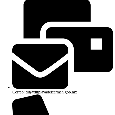
Correo: dif@difplayadelcarmen.gob.mx