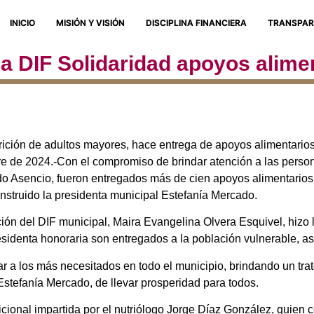
INICIO
MISIÓN Y VISIÓN
DISCIPLINA FINANCIERA
TRANSPAR
a DIF Solidaridad apoyos alime
ición de adultos mayores, hace entrega de apoyos alimentarios
e de 2024.-Con el compromiso de brindar atención a las person
do Asencio, fueron entregados más de cien apoyos alimentarios
instruido la presidenta municipal Estefanía Mercado.
ación del DIF municipal, Maira Evangelina Olvera Esquivel, hizo 
sidenta honoraria son entregados a la población vulnerable, a
r a los más necesitados en todo el municipio, brindando un tr
stefanía Mercado, de llevar prosperidad para todos.
ricional impartida por el nutriólogo Jorge Díaz González, quien 