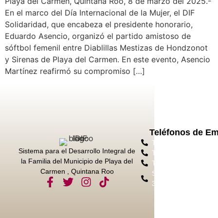
Playa del Carmen, Quintana Roo, 8 de marzo del 2025.-
En el marco del Día Internacional de la Mujer, el DIF
Solidaridad, que encabeza el presidente honorario,
Eduardo Asencio, organizó el partido amistoso de
sóftbol femenil entre Diablillas Mestizas de Hondzonot
y Sirenas de Playa del Carmen. En este evento, Asencio
Martínez reafirmó su compromiso […]
Teléfonos de E
Tel. Protección Civil
Sistema para el Desarrollo Integral de
Tel. Emergencias 91
la Familia del Municipio de Playa del
Tel. Bomberos 984 8
Carmen , Quintana Roo
Sec. Seg. Ciudadana
3050 Ext. 11028