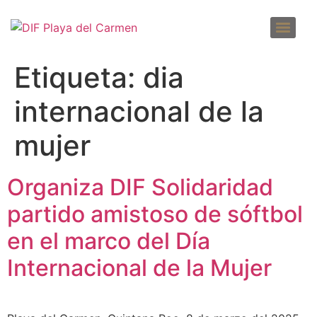
DENUNCIAS POR INCUMPLIMIENTO A LAS OBLIGACIONES DE TRANSPARENCIA
SOLICITUD PARA EL EJERCICIO DE DERECHOS ARCO
Etiqueta:
dia
internacional de la
mujer
Organiza DIF Solidaridad
partido amistoso de sóftbol
en el marco del Día
Internacional de la Mujer