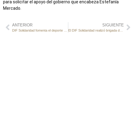
para solicitar el apoyo del gobierno que encabeza Estefanía
Mercado.
ANTERIOR
SIGUIENTE
DIF Solidaridad fomenta el deporte y brinda apoyo a la comunidad.
El DIF Solidaridad realizó brigada de salud en Puerto Aventuras