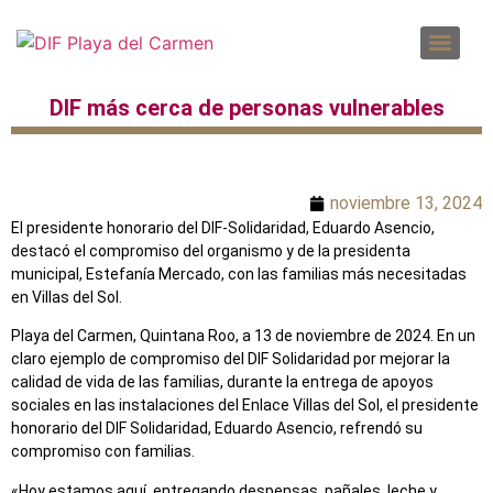
DENUNCIAS POR INCUMPLIMIENTO A LAS OBLIGACIONES DE TRANSPARENCIA
SOLICITUD PARA EL EJERCICIO DE DERECHOS ARCO
DIF más cerca de personas vulnerables
noviembre 13, 2024
El presidente honorario del DIF-Solidaridad, Eduardo Asencio,
destacó el compromiso del organismo y de la presidenta
municipal, Estefanía Mercado, con las familias más necesitadas
en Villas del Sol.
Playa del Carmen, Quintana Roo, a 13 de noviembre de 2024. En un
claro ejemplo de compromiso del DIF Solidaridad por mejorar la
calidad de vida de las familias, durante la entrega de apoyos
sociales en las instalaciones del Enlace Villas del Sol, el presidente
honorario del DIF Solidaridad, Eduardo Asencio, refrendó su
compromiso con familias.
«Hoy estamos aquí, entregando despensas, pañales, leche y