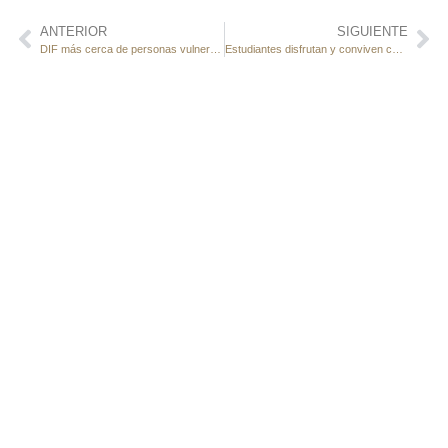
ANTERIOR
SIGUIENTE
DIF más cerca de personas vulnerables
Estudiantes disfrutan y conviven como familia DIF durante el estreno de una película